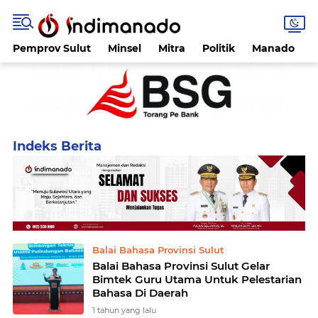
Pemprov Sulut
Minsel
Mitra
Politik
Manado
Home
Currently Browsing: Balai Bahasa Provinsi Sulut
Balai Bahasa Provinsi Sulut
Balai Bahasa Provinsi Sulut Gelar
Bimtek Guru Utama Untuk Pelestarian
Bahasa Di Daerah
1 tahun yang lalu