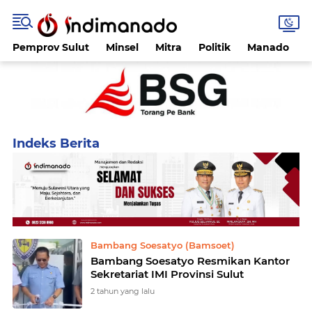
Pemprov Sulut
Minsel
Mitra
Politik
Manado
Home
Currently Browsing: Bambang Soesatyo (Bamsoet)
Bambang Soesatyo (Bamsoet)
Bambang Soesatyo Resmikan Kantor
Sekretariat IMI Provinsi Sulut
2 tahun yang lalu