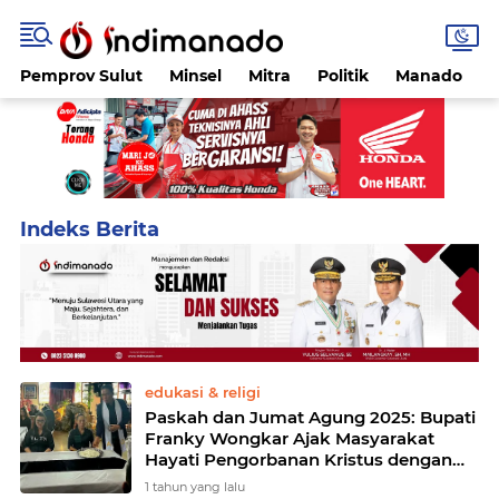
Pemprov Sulut
Minsel
Mitra
Politik
Manado
Home
Currently Browsing: Franky Wongkar
edukasi & religi
Paskah dan Jumat Agung 2025: Bupati
Franky Wongkar Ajak Masyarakat
Hayati Pengorbanan Kristus dengan
Hidup Melayani
1 tahun yang lalu