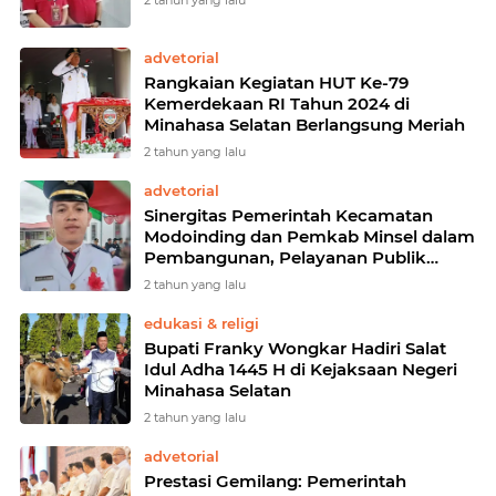
2 tahun yang lalu
advetorial
Rangkaian Kegiatan HUT Ke-79
Kemerdekaan RI Tahun 2024 di
Minahasa Selatan Berlangsung Meriah
2 tahun yang lalu
advetorial
Sinergitas Pemerintah Kecamatan
Modoinding dan Pemkab Minsel dalam
Pembangunan, Pelayanan Publik
Semarakkan HUT RI ke-79
2 tahun yang lalu
edukasi & religi
Bupati Franky Wongkar Hadiri Salat
Idul Adha 1445 H di Kejaksaan Negeri
Minahasa Selatan
2 tahun yang lalu
advetorial
Prestasi Gemilang: Pemerintah