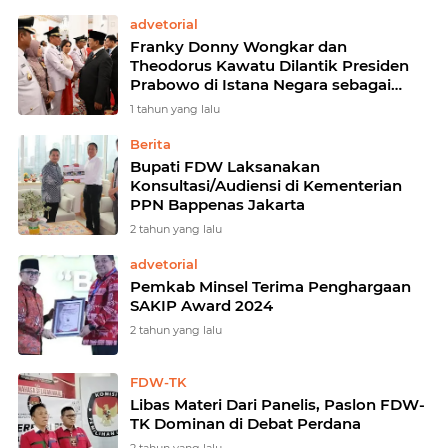
advetorial
Franky Donny Wongkar dan
Theodorus Kawatu Dilantik Presiden
Prabowo di Istana Negara sebagai
Bupati dan Wakil Bupati Minahasa
1 tahun yang lalu
Selatan
Berita
Bupati FDW Laksanakan
Konsultasi/Audiensi di Kementerian
PPN Bappenas Jakarta
2 tahun yang lalu
advetorial
Pemkab Minsel Terima Penghargaan
SAKIP Award 2024
2 tahun yang lalu
FDW-TK
Libas Materi Dari Panelis, Paslon FDW-
TK Dominan di Debat Perdana