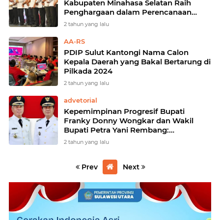
Kabupaten Minahasa Selatan Raih
Penghargaan dalam Perencanaan
Pembangunan dan Pelayanan Publik
2 tahun yang lalu
AA-RS
PDIP Sulut Kantongi Nama Calon
Kepala Daerah yang Bakal Bertarung di
Pilkada 2024
2 tahun yang lalu
advetorial
Kepemimpinan Progresif Bupati
Franky Donny Wongkar dan Wakil
Bupati Petra Yani Rembang:
Transformasi Mewujudkan
2 tahun yang lalu
Kesejahteraan di Minahasa Selatan
Prev
Next