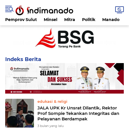
Pemprov Sulut
Minsel
Mitra
Politik
Manado
Home
Currently Browsing: Jessy Warongan
edukasi & religi
JALA UPK Kr Unsrat Dilantik, Rektor
Prof Sompie Tekankan Integritas dan
Pelayanan Berdampak
3 bulan yang lalu