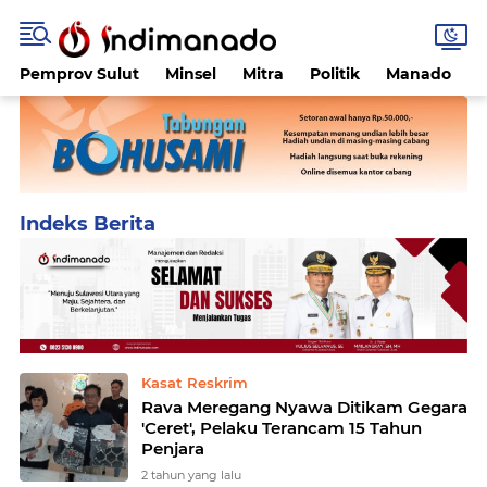
Pemprov Sulut
Minsel
Mitra
Politik
Manado
Home
Currently Browsing: Kompol May Diana Sitepu
Kasat Reskrim
Rava Meregang Nyawa Ditikam Gegara
'Ceret', Pelaku Terancam 15 Tahun
Penjara
2 tahun yang lalu