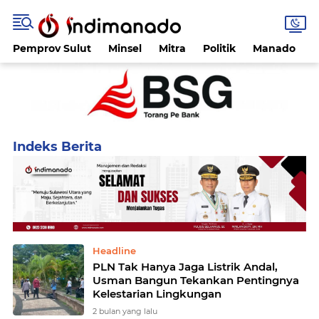
Pemprov Sulut
Minsel
Mitra
Politik
Manado
Home
Currently Browsing: PLN UP3 Luwuk
Headline
PLN Tak Hanya Jaga Listrik Andal,
Usman Bangun Tekankan Pentingnya
Kelestarian Lingkungan
2 bulan yang lalu