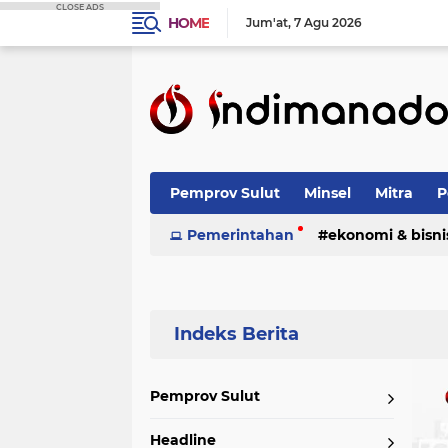
CLOSE ADS
HOME
Jum'at
7 Agu 2026
Pemprov Sulut
Minsel
Mitra
P
Nasional
Pemerintahan
Advetorial
ekonomi & bisni
Terpopuler
Pemprov Sulut
Headline