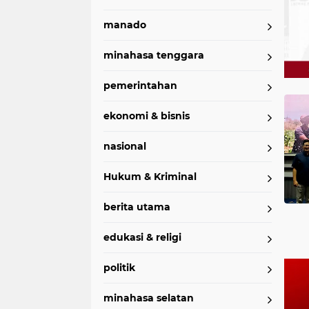
manado
minahasa tenggara
pemerintahan
Home
Currently Browsing: PT SMI
ekonomi & bisnis
nasional
Hukum & Kriminal
berita utama
edukasi & religi
politik
minahasa selatan