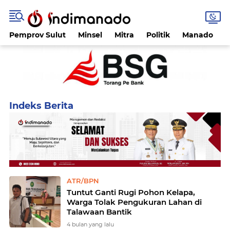
Pemprov Sulut
Minsel
Mitra
Politik
Manado
Home
Currently Browsing: Talawaan Bantik
ATR/BPN
Tuntut Ganti Rugi Pohon Kelapa,
Warga Tolak Pengukuran Lahan di
Talawaan Bantik
4 bulan yang lalu