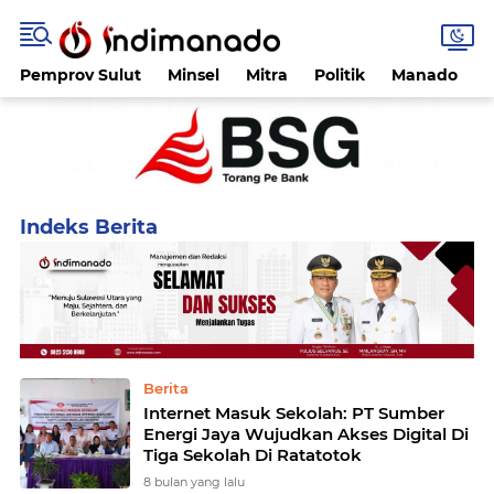
Pemprov Sulut
Minsel
Mitra
Politik
Manado
Home
Currently Browsing: minahasa tenggara
Berita
Internet Masuk Sekolah: PT Sumber
Energi Jaya Wujudkan Akses Digital Di
Tiga Sekolah Di Ratatotok
8 bulan yang lalu