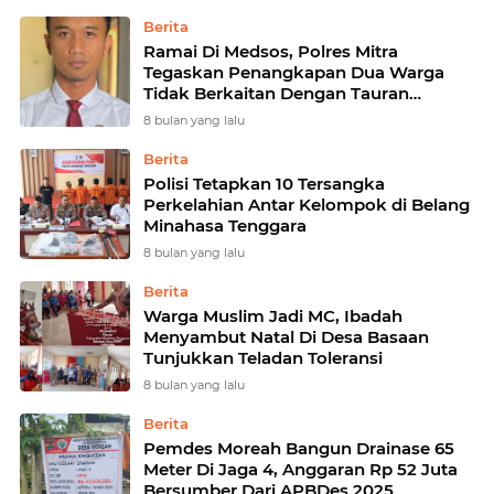
Berita
Ramai Di Medsos, Polres Mitra
Tegaskan Penangkapan Dua Warga
Tidak Berkaitan Dengan Tauran
Watuliney
8 bulan yang lalu
Berita
Polisi Tetapkan 10 Tersangka
Perkelahian Antar Kelompok di Belang
Minahasa Tenggara
8 bulan yang lalu
Berita
Warga Muslim Jadi MC, Ibadah
Menyambut Natal Di Desa Basaan
Tunjukkan Teladan Toleransi
8 bulan yang lalu
Berita
Pemdes Moreah Bangun Drainase 65
Meter Di Jaga 4, Anggaran Rp 52 Juta
Bersumber Dari APBDes 2025