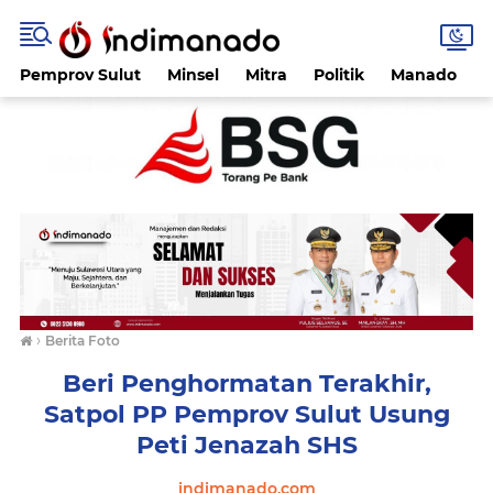
Pemprov Sulut
Minsel
Mitra
Politik
Manado
›
Berita Foto
Beri Penghormatan Terakhir,
Satpol PP Pemprov Sulut Usung
Peti Jenazah SHS
indimanado.com