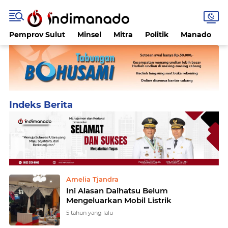
Pemprov Sulut
Minsel
Mitra
Politik
Manado
Home
Currently Browsing: Amelia Tjandra
Amelia Tjandra
Ini Alasan Daihatsu Belum
Mengeluarkan Mobil Listrik
5 tahun yang lalu