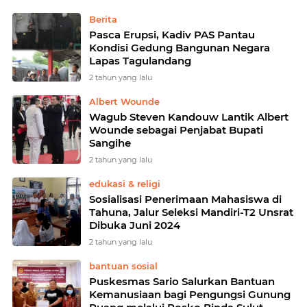
Berita
Pasca Erupsi, Kadiv PAS Pantau
Kondisi Gedung Bangunan Negara
Lapas Tagulandang
2 tahun yang lalu
Albert Wounde
Wagub Steven Kandouw Lantik Albert
Wounde sebagai Penjabat Bupati
Sangihe
2 tahun yang lalu
edukasi & religi
Sosialisasi Penerimaan Mahasiswa di
Tahuna, Jalur Seleksi Mandiri-T2 Unsrat
Dibuka Juni 2024
2 tahun yang lalu
bantuan sosial
Puskesmas Sario Salurkan Bantuan
Kemanusiaan bagi Pengungsi Gunung