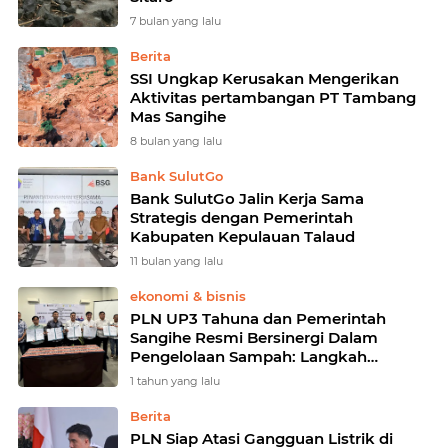
7 bulan yang lalu
Berita
SSI Ungkap Kerusakan Mengerikan
Aktivitas pertambangan PT Tambang
Mas Sangihe
8 bulan yang lalu
Bank SulutGo
Bank SulutGo Jalin Kerja Sama
Strategis dengan Pemerintah
Kabupaten Kepulauan Talaud
11 bulan yang lalu
ekonomi & bisnis
PLN UP3 Tahuna dan Pemerintah
Sangihe Resmi Bersinergi Dalam
Pengelolaan Sampah: Langkah
Strategis untuk Masa Depan Energi
1 tahun yang lalu
dan Lingkungan
Berita
PLN Siap Atasi Gangguan Listrik di