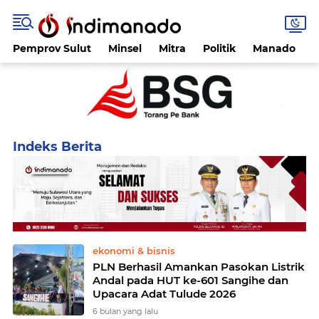
Pemprov Sulut
Minsel
Mitra
Politik
Manado
Home
Currently Browsing: nusa utara
ekonomi & bisnis
PLN Berhasil Amankan Pasokan Listrik
Andal pada HUT ke-601 Sangihe dan
Upacara Adat Tulude 2026
6 bulan yang lalu