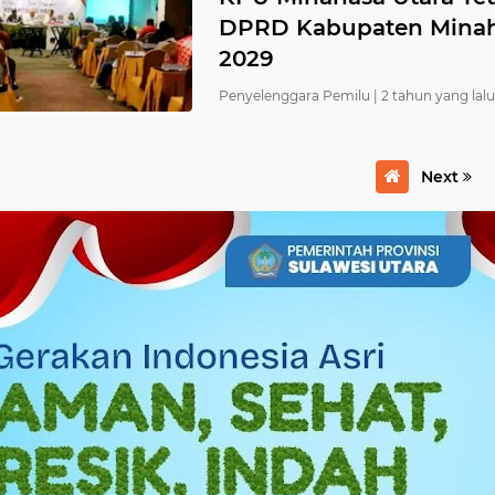
DPRD Kabupaten Minaha
2029
Penyelenggara Pemilu |
2 tahun yang lalu
Next