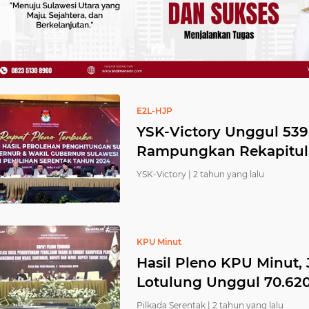
E2L-HJP
YSK-Victory Unggul 539
Rampungkan Rekapitula
YSK-Victory |
2 tahun yang lalu
KPU Minut
Hasil Pleno KPU Minut,
Lotulung Unggul 70.620
Pilkada Serentak |
2 tahun yang lalu