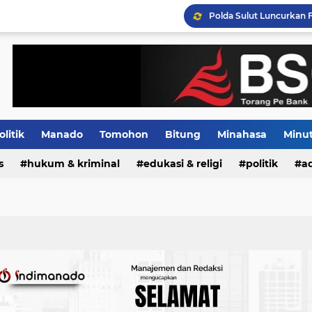
Tiga Pejabat Utama Pol
Distribusi BBM Subsidi 
olitik
Manado
Tomohon
Bitung
Minahasa
Minu
s
Indeks
hukum & kriminal
edukasi & religi
politik
ad