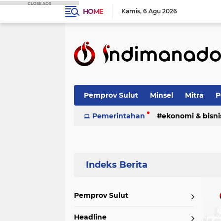
CLOSE ADS
HOME
Kamis
6 Agu 2026
Pemprov Sulut
Minsel
Mitra
P
Nasional
Pemerintahan
Advetorial
ekonomi & bisni
Terpopuler
Pemprov Sulut
Headline