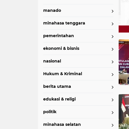
manado
minahasa tenggara
pemerintahan
Home
Currently Browsing: KPU Minut
ekonomi & bisnis
nasional
Hukum & Kriminal
berita utama
edukasi & religi
politik
minahasa selatan