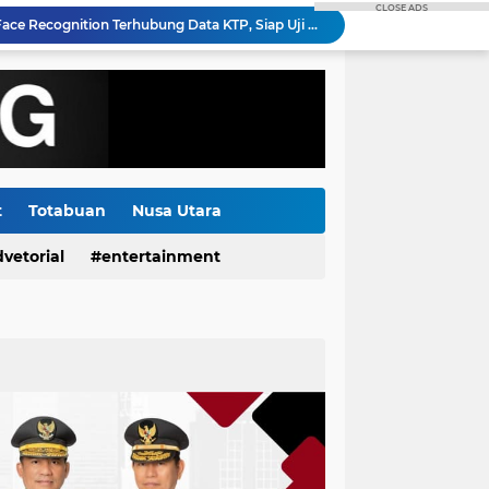
CLOSE ADS
Gubernur Yulius Selvanus Hadiri Gelar Apel Tanggap Bencana di Polda Sulut
Kapolda Sulut Bantah Ada Cawe - cawe Dalam Pemeriksaan Petinggi GMIM, Semua Berdasarkan Laporan Masyarakat
Pemdes Kumelembuai Dua Salurkan BLT Dana Desa Tahap I 2026 kepada Tiga KPM
da Sulut Berganti dan Dikukuhkan
di SPBU Kapitu Sudah Sesuai Dan Diawasi APH
PLN Hadirkan Listrik Andal Sukseskan Lomba Masamper "Oikumene Bermazmur" di Sangihe, Wujud Dukungan Pelestarian Budaya dan Kebersamaan
PLN Bangun Gudang Kacang dan Jalan Paving di Tilihuwa, Perkuat Ketahanan Hasil Panen Petani
Di Tengah Isu yang Beredar, Dirut RSUP Kandou Prof. Starry Pilih Fokus Tingkatkan Pelayanan Kesehatan
t
Totabuan
Nusa Utara
Gorontalo Tuntas Terang, PLN Nyalakan Listrik Perdana di Pulau Dudepo, Rasio Desa Berlistrik Provinsi Gorontalo Capai 100 Persen
vetorial
entertainment
Polda Sulut Luncurkan Face Recognition Terhubung Data KTP, Siap Uji Coba di TIFF Tomohon 2026