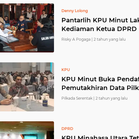
Denny Lolong
Pantarlih KPU Minut La
Kediaman Ketua DPRD 
Risky A Pogaga |
2 tahun yang lalu
KPU
KPU Minut Buka Pendaf
Pemutakhiran Data Pil
Pilkada Serentak |
2 tahun yang lalu
DPRD
KPU Minahasa Utara Te