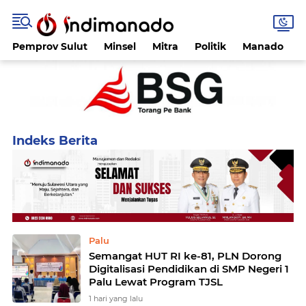
Pemprov Sulut
Minsel
Mitra
Politik
Manado
Home
Currently Browsing: Palu
Palu
Semangat HUT RI ke-81, PLN Dorong
Digitalisasi Pendidikan di SMP Negeri 1
Palu Lewat Program TJSL
1 hari yang lalu