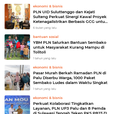
ekonomi & bisnis
PLN UID Suluttenggo dan Kejati
Sulteng Perkuat Sinergi Kawal Proyek
Ketenagalistrikan Berbasis GCG untuk
Program Berkelanjutan
6 bulan yang lalu
bantuan sosial
YBM PLN Salurkan Bantuan Sembako
untuk Masyarakat Kurang Mampu di
Tolitoli
1 tahun yang lalu
ekonomi & bisnis
Pasar Murah Berkah Ramadan PLN di
Palu Diserbu Warga, 1000 Paket
Sembako Ludes dalam Waktu Singkat
1 tahun yang lalu
ekonomi & bisnis
Perkuat Kolaborasi Tingkatkan
Layanan, PLN UP3 Palu dan 8 Pemda
di Sulawesi Tengah Teken PKS PBJT-TL