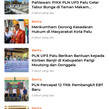
Pahlawan: PIKK PLN UP3 Palu Gelar
Tabur Bunga di Taman Makam
Pahlawan Nasional Tatura
2 tahun yang lalu
Berita
Menkumham Dorong Kesadaran
Hukum di Masyarakat Kota Palu
2 tahun yang lalu
Berita
PLN UP3 Palu Berikan Bantuan kepada
Korban Banjir di Kabupaten Parigi
Moutong dan Donggala
2 tahun yang lalu
Berita
PLN Percepat 12 Titik Pembangkit EBT
Baru
2 tahun yang lalu
Berita