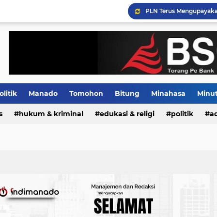
olitik
Manado
Tomohon
Bitung
Minahasa
Minu
s
Indeks
hukum & kriminal
edukasi & religi
politik
ad
PLN Terus Mengupayakan