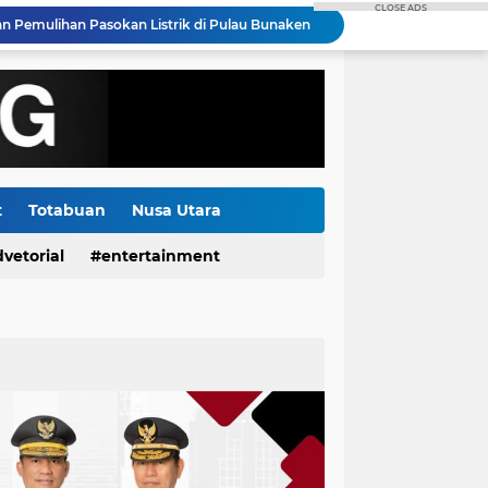
CLOSE ADS
Semangat HUT RI ke-81, PLN Dorong Digitalisasi Pendidikan di SMP Negeri 1 Palu Lewat Program TJSL
Menjelang HUT RI ke-81: Bentangkan Kabel Laut 1,95 KMS, PLN Nyalakan Listrik Perdana di Pulau Dudepo dan Tuntaskan 100 Persen Rasio Desa Berlistrik Provinsi Gorontalo
Kolaborasi DKP Minsel, Rare, Suzuki Gelar Lomba Mancing dan Sosialisasi Kerjasama Tiga Kegiatan Utama
Gorontalo Tuntas Terang, PLN Nyalakan Listrik Perdana di Pulau Dudepo, Rasio Desa Berlistrik Provinsi Gorontalo Capai 100 Persen
Polda Sulut Luncurkan Face Recognition Terhubung Data KTP, Siap Uji Coba di TIFF Tomohon 2026
Gubernur Yulius Selvanus Hadiri Gelar Apel Tanggap Bencana di Polda Sulut
Kapolda Sulut Bantah Ada Cawe - cawe Dalam Pemeriksaan Petinggi GMIM, Semua Berdasarkan Laporan Masyarakat
Pemdes Kumelembuai Dua Salurkan BLT Dana Desa Tahap I 2026 kepada Tiga KPM
t
Totabuan
Nusa Utara
Jelang Hari Kemerdekaan ke-81 RI, PLN UP3 Tahuna Gelar Apel dan Inspeksi Peralatan Guna Pastikan Keandalan Listrik Kepulauan Nusa Utara
vetorial
entertainment
 Pemulihan Pasokan Listrik di Pulau Bunaken