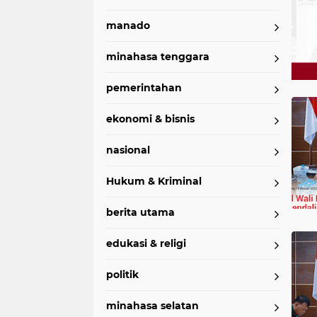
manado
minahasa tenggara
pemerintahan
Home
Currently Browsing: Tito Karnavian
ekonomi & bisnis
nasional
Hukum & Kriminal
berita utama
edukasi & religi
politik
minahasa selatan