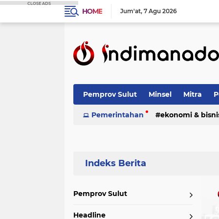
CLOSE ADS
HOME
Jum'at
7 Agu 2026
Pemprov Sulut
Minsel
Mitra
P
Nasional
Pemerintahan
Advetorial
ekonomi & bisni
Terpopuler
Pemprov Sulut
Headline