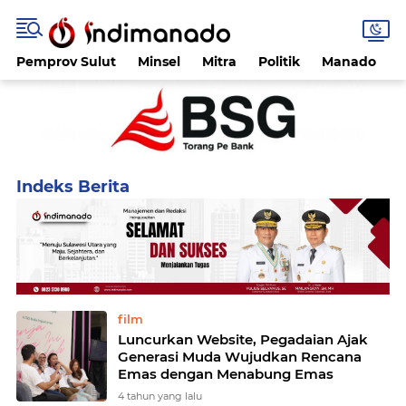
Pemprov Sulut
Minsel
Mitra
Politik
Manado
Home
Currently Browsing: Rizky Febian
film
Luncurkan Website, Pegadaian Ajak
Generasi Muda Wujudkan Rencana
Emas dengan Menabung Emas
4 tahun yang lalu