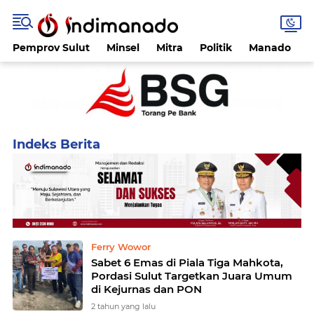
Pemprov Sulut
Minsel
Mitra
Politik
Manado
Home
Currently Browsing: Pacuan Kuda
Ferry Wowor
Sabet 6 Emas di Piala Tiga Mahkota,
Pordasi Sulut Targetkan Juara Umum
di Kejurnas dan PON
2 tahun yang lalu