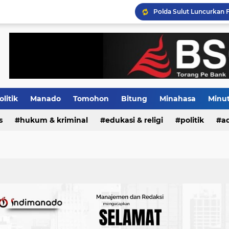
Tiga Pejabat Utama Pol
Distribusi BBM Subsidi 
olitik
Manado
Tomohon
Bitung
Minahasa
Minu
s
Indeks
hukum & kriminal
edukasi & religi
politik
ad