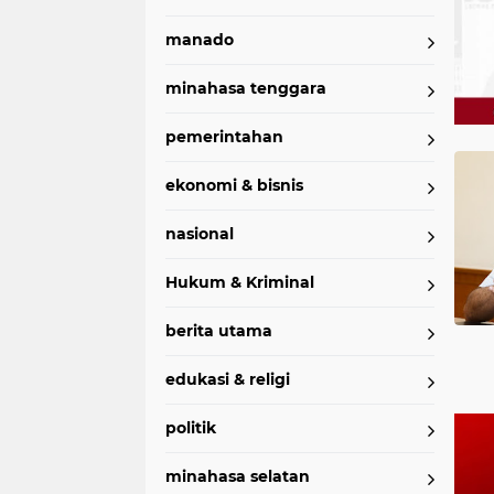
manado
minahasa tenggara
pemerintahan
Home
Currently Browsing: Imogiri
ekonomi & bisnis
nasional
Hukum & Kriminal
berita utama
edukasi & religi
politik
minahasa selatan