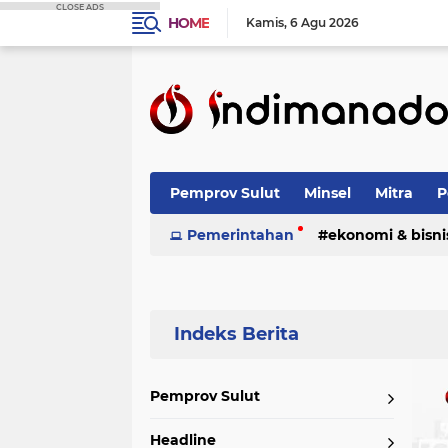
CLOSE ADS
HOME
Kamis
6 Agu 2026
Pemprov Sulut
Minsel
Mitra
P
Nasional
Pemerintahan
Advetorial
ekonomi & bisni
Terpopuler
Pemprov Sulut
Headline