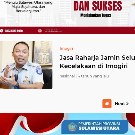
Imogiri
Jasa Raharja Jamin Se
Kecelakaan di Imogiri
nasional |
4 tahun yang lalu
Next