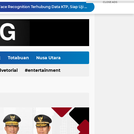
CLOSE ADS
Polda Sulut Luncurkan Face Recognition Terhubung Data KTP, Siap Uji Coba di TIFF Tomohon 2026
Gubernur Yulius Selvanus Hadiri Gelar Apel Tanggap Bencana di Polda Sulut
Kanwil Kemenkum Sulut Perkuat Komitmen Tingkatkan Pelayanan Publik melalui Forum PASTI Ada Solusi Episode 10
Polda Sulut Kerahkan 520 Personel Gabungan Amankan Agenda TIFF 2026 di Tomohon
Jelang Hari Kemerdekaan ke-81 RI, PLN UP3 Tahuna Gelar Apel dan Inspeksi Peralatan Guna Pastikan Keandalan Listrik Kepulauan Nusa Utara
 Pemulihan Pasokan Listrik di Pulau Bunaken
Semangat HUT RI ke-81, PLN Dorong Digitalisasi Pendidikan di SMP Negeri 1 Palu Lewat Program TJSL
Menjelang HUT RI ke-81: Bentangkan Kabel Laut 1,95 KMS, PLN Nyalakan Listrik Perdana di Pulau Dudepo dan Tuntaskan 100 Persen Rasio Desa Berlistrik Provinsi Gorontalo
t
Totabuan
Nusa Utara
Kolaborasi DKP Minsel, Rare, Suzuki Gelar Lomba Mancing dan Sosialisasi Kerjasama Tiga Kegiatan Utama
vetorial
entertainment
Gorontalo Tuntas Terang, PLN Nyalakan Listrik Perdana di Pulau Dudepo, Rasio Desa Berlistrik Provinsi Gorontalo Capai 100 Persen