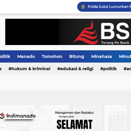
PLN Terus Mengupayakan
olitik
Manado
Tomohon
Bitung
Minahasa
Minu
s
Indeks
hukum & kriminal
edukasi & religi
politik
ad