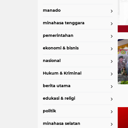
manado
minahasa tenggara
pemerintahan
Home
Currently Browsing: Brigjen TNI Mukhlis
ekonomi & bisnis
nasional
Hukum & Kriminal
berita utama
edukasi & religi
politik
minahasa selatan