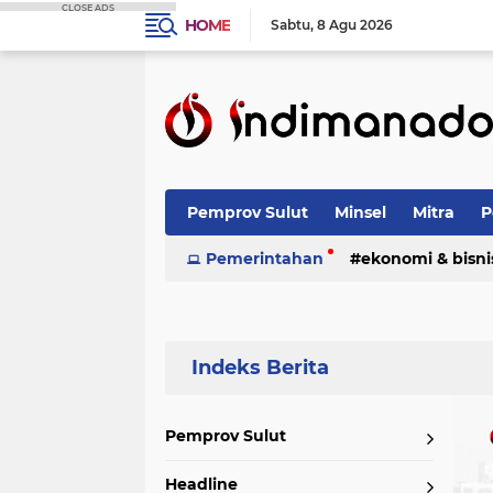
CLOSE ADS
HOME
Sabtu
8 Agu 2026
Pemprov Sulut
Minsel
Mitra
P
Nasional
Pemerintahan
Advetorial
ekonomi & bisni
Terpopuler
Pemprov Sulut
Headline