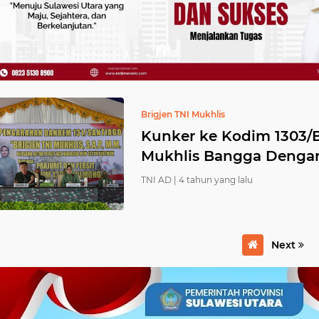
Brigjen TNI Mukhlis
Kunker ke Kodim 1303/B
Mukhlis Bangga Denga
TNI AD |
4 tahun yang lalu
Next