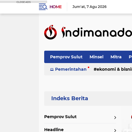
CLOSE ADS
HOME
Jum'at
7 Agu 2026
Pemprov Sulut
Minsel
Mitra
P
Nasional
Pemerintahan
Advetorial
ekonomi & bisni
Terpopuler
Pemprov Sulut
Headline