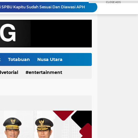
CLOSE ADS
PLN Hadirkan Listrik Andal Sukseskan Lomba Masamper "Oikumene Bermazmur" di Sangihe, Wujud Dukungan Pelestarian Budaya dan Kebersamaan
PLN Bangun Gudang Kacang dan Jalan Paving di Tilihuwa, Perkuat Ketahanan Hasil Panen Petani
Kolaborasi DKP Minsel, Rare, Suzuki Gelar Lomba Mancing dan Sosialisasi Kerjasama Tiga Kegiatan Utama
Gorontalo Tuntas Terang, PLN Nyalakan Listrik Perdana di Pulau Dudepo, Rasio Desa Berlistrik Provinsi Gorontalo Capai 100 Persen
Polda Sulut Luncurkan Face Recognition Terhubung Data KTP, Siap Uji Coba di TIFF Tomohon 2026
Gubernur Yulius Selvanus Hadiri Gelar Apel Tanggap Bencana di Polda Sulut
Kapolda Sulut Bantah Ada Cawe - cawe Dalam Pemeriksaan Petinggi GMIM, Semua Berdasarkan Laporan Masyarakat
Pemdes Kumelembuai Dua Salurkan BLT Dana Desa Tahap I 2026 kepada Tiga KPM
t
Totabuan
Nusa Utara
da Sulut Berganti dan Dikukuhkan
vetorial
entertainment
di SPBU Kapitu Sudah Sesuai Dan Diawasi APH