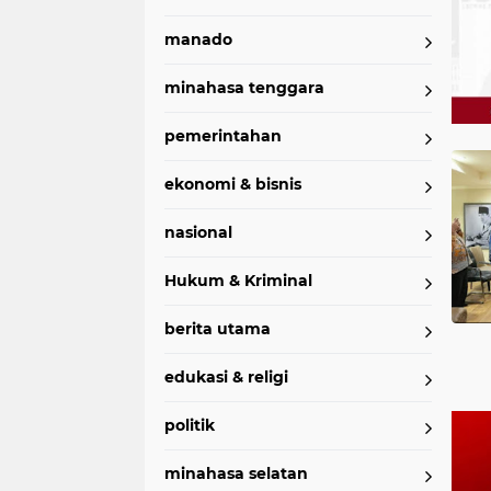
manado
minahasa tenggara
pemerintahan
Home
Currently Browsing: Frans Manery
ekonomi & bisnis
nasional
Hukum & Kriminal
berita utama
edukasi & religi
politik
minahasa selatan