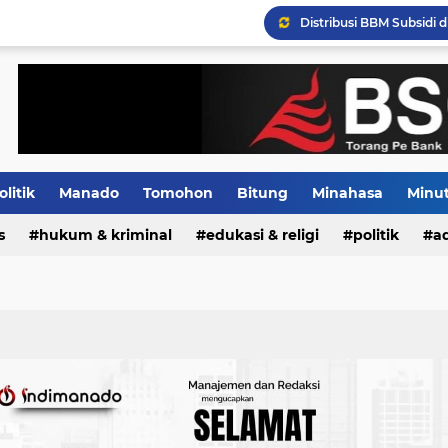
olitik
Manado
Tomohon
Bitung
Minahasa
Minu
Tiga Pejabat Utama Pol
s
Indeks
hukum & kriminal
edukasi & religi
politik
ad
Distribusi BBM Subsidi 