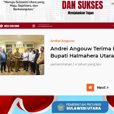
Andrei Angouw
Andrei Angouw Terima 
Bupati Halmahera Utara
pemerintahan |
4 tahun yang lalu
Next