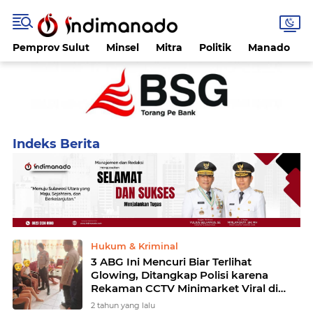
Pemprov Sulut
Minsel
Mitra
Politik
Manado
Home
Currently Browsing: Pencurian
Hukum & Kriminal
3 ABG Ini Mencuri Biar Terlihat
Glowing, Ditangkap Polisi karena
Rekaman CCTV Minimarket Viral di
Medsos
2 tahun yang lalu