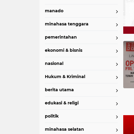
manado
minahasa tenggara
pemerintahan
Home
Currently Browsing: Mantos
ekonomi & bisnis
nasional
Hukum & Kriminal
berita utama
edukasi & religi
politik
minahasa selatan