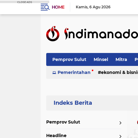
CLOSE ADS
HOME
Kamis
6 Agu 2026
Pemprov Sulut
Minsel
Mitra
P
Nasional
Pemerintahan
Advetorial
ekonomi & bisni
Terpopuler
Pemprov Sulut
Headline