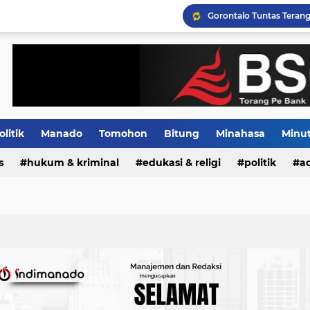
Tiga Pejabat Utama Pol
Distribusi BBM Subsidi 
olitik
Manado
Tomohon
Bitung
Minahasa
Minu
s
Indeks
hukum & kriminal
edukasi & religi
politik
ad