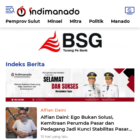
Pemprov Sulut
Minsel
Mitra
Politik
Manado
Home
Currently Browsing: Pasar Bersehati
Alfian Daini
Alfian Daini: Ego Bukan Solusi,
Kemitraan Perumda Pasar dan
Pedagang Jadi Kunci Stabilitas Pasar
Bersehati Manado
10 hari yang lalu