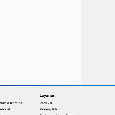
Layanan
um & Kriminal
Redaksi
etorial
Pasang Iklan