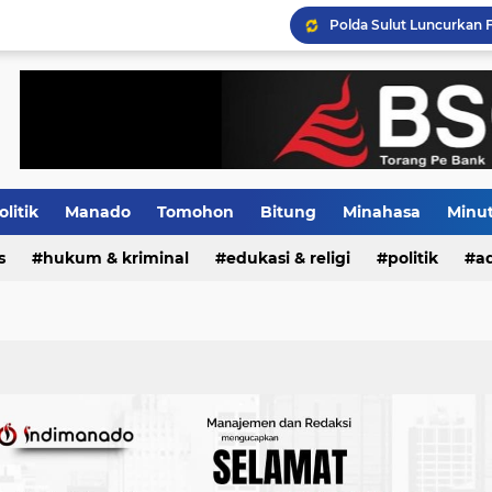
Tiga Pejabat Utama Pol
Distribusi BBM Subsidi 
olitik
Manado
Tomohon
Bitung
Minahasa
Minu
s
Indeks
hukum & kriminal
edukasi & religi
politik
ad