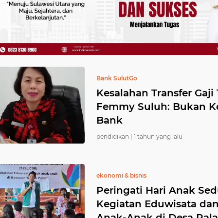
Bank SulutGo
Kesalahan Transfer Gaji
Femmy Suluh: Bukan Ke
Bank
pendidikan |
1 tahun yang lalu
ekonomi & bisnis
Peringati Hari Anak Se
Kegiatan Eduwisata dan 
Anak-Anak di Desa Pala