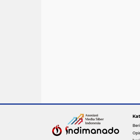
Kat
Ber
Opi