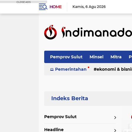
CLOSE ADS
HOME
Kamis
6 Agu 2026
Pemprov Sulut
Minsel
Mitra
P
Nasional
Pemerintahan
Advetorial
ekonomi & bisni
Terpopuler
Pemprov Sulut
Headline