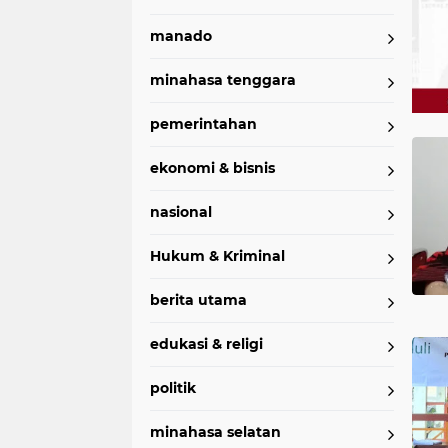
manado
minahasa tenggara
pemerintahan
Home
Currently Browsing: Hari Anak Sedunia
ekonomi & bisnis
nasional
Hukum & Kriminal
berita utama
edukasi & religi
politik
minahasa selatan