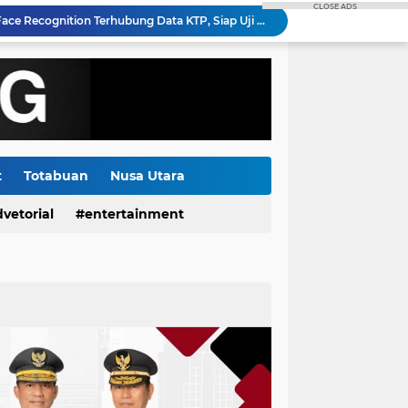
CLOSE ADS
Gubernur Yulius Selvanus Hadiri Gelar Apel Tanggap Bencana di Polda Sulut
Kapolda Sulut Bantah Ada Cawe - cawe Dalam Pemeriksaan Petinggi GMIM, Semua Berdasarkan Laporan Masyarakat
Pemdes Kumelembuai Dua Salurkan BLT Dana Desa Tahap I 2026 kepada Tiga KPM
da Sulut Berganti dan Dikukuhkan
di SPBU Kapitu Sudah Sesuai Dan Diawasi APH
PLN Hadirkan Listrik Andal Sukseskan Lomba Masamper "Oikumene Bermazmur" di Sangihe, Wujud Dukungan Pelestarian Budaya dan Kebersamaan
PLN Bangun Gudang Kacang dan Jalan Paving di Tilihuwa, Perkuat Ketahanan Hasil Panen Petani
Di Tengah Isu yang Beredar, Dirut RSUP Kandou Prof. Starry Pilih Fokus Tingkatkan Pelayanan Kesehatan
t
Totabuan
Nusa Utara
Gorontalo Tuntas Terang, PLN Nyalakan Listrik Perdana di Pulau Dudepo, Rasio Desa Berlistrik Provinsi Gorontalo Capai 100 Persen
vetorial
entertainment
Polda Sulut Luncurkan Face Recognition Terhubung Data KTP, Siap Uji Coba di TIFF Tomohon 2026