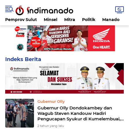
Pemprov Sulut
Minsel
Mitra
Politik
Manado
Home
Currently Browsing: Pengucapan Syukur
Gubernur Olly
Gubernur Olly Dondokambey dan
Wagub Steven Kandouw Hadiri
Pengucapan Syukur di Kumelembuai,
Minahasa Selatan
2 tahun yang lalu