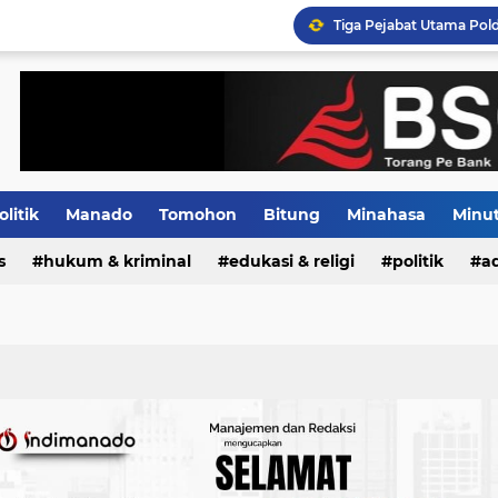
Distribusi BBM Subsidi 
olitik
Manado
Tomohon
Bitung
Minahasa
Minu
s
Indeks
hukum & kriminal
edukasi & religi
politik
ad
Tiga Pejabat Utama Pol