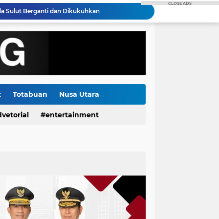
CLOSE ADS
di SPBU Kapitu Sudah Sesuai Dan Diawasi APH
PLN Hadirkan Listrik Andal Sukseskan Lomba Masamper "Oikumene Bermazmur" di Sangihe, Wujud Dukungan Pelestarian Budaya dan Kebersamaan
PLN Bangun Gudang Kacang dan Jalan Paving di Tilihuwa, Perkuat Ketahanan Hasil Panen Petani
Di Tengah Isu yang Beredar, Dirut RSUP Kandou Prof. Starry Pilih Fokus Tingkatkan Pelayanan Kesehatan
Gorontalo Tuntas Terang, PLN Nyalakan Listrik Perdana di Pulau Dudepo, Rasio Desa Berlistrik Provinsi Gorontalo Capai 100 Persen
Polda Sulut Luncurkan Face Recognition Terhubung Data KTP, Siap Uji Coba di TIFF Tomohon 2026
Gubernur Yulius Selvanus Hadiri Gelar Apel Tanggap Bencana di Polda Sulut
Kapolda Sulut Bantah Ada Cawe - cawe Dalam Pemeriksaan Petinggi GMIM, Semua Berdasarkan Laporan Masyarakat
t
Totabuan
Nusa Utara
Pemdes Kumelembuai Dua Salurkan BLT Dana Desa Tahap I 2026 kepada Tiga KPM
vetorial
entertainment
da Sulut Berganti dan Dikukuhkan