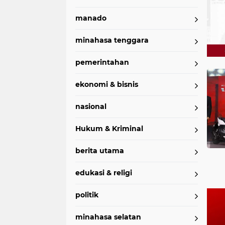
manado
minahasa tenggara
pemerintahan
Home
Currently Browsing: AHM
ekonomi & bisnis
nasional
Hukum & Kriminal
berita utama
edukasi & religi
politik
minahasa selatan