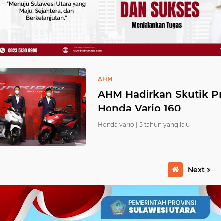
AHM
AHM Hadirkan Skutik P
Honda Vario 160
Honda vario |
5 tahun yang lalu
Next