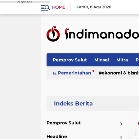
CLOSE ADS
HOME
Kamis
6 Agu 2026
Pemprov Sulut
Minsel
Mitra
P
Nasional
Pemerintahan
Advetorial
ekonomi & bisni
Terpopuler
Pemprov Sulut
Headline