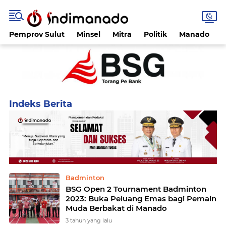
Pemprov Sulut
Minsel
Mitra
Politik
Manado
Home
Currently Browsing: Badminton
Badminton
BSG Open 2 Tournament Badminton
2023: Buka Peluang Emas bagi Pemain
Muda Berbakat di Manado
3 tahun yang lalu