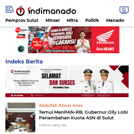
Pemprov Sulut
Minsel
Mitra
Politik
Manado
Home
Currently Browsing: MenPAN-RB
Abdullah Azwar Anas
Temui MenPAN-RB, Gubernur Olly Lobi
Penambahan Kuota ASN di Sulut
4 tahun yang lalu