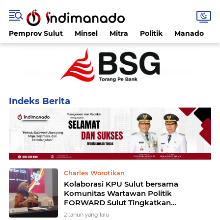
Pemprov Sulut
Minsel
Mitra
Politik
Manado
Home
Currently Browsing: Lanny Ointu
Charles Worotikan
Kolaborasi KPU Sulut bersama
Komunitas Wartawan Politik
FORWARD Sulut Tingkatkan
Partisipasi Pemilih
2 tahun yang lalu