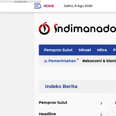
CLOSE ADS
HOME
Sabtu
8 Agu 2026
Pemprov Sulut
Minsel
Mitra
P
Nasional
Pemerintahan
Advetorial
ekonomi & bisni
Terpopuler
Pemprov Sulut
Headline