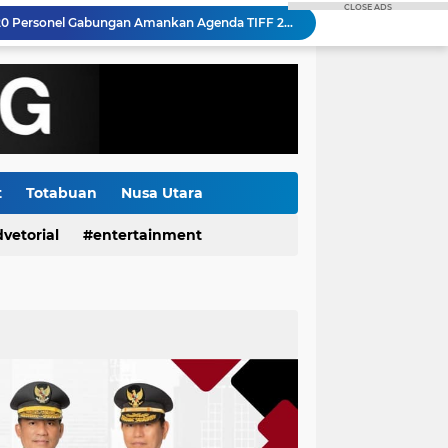
CLOSE ADS
Jelang Hari Kemerdekaan ke-81 RI, PLN UP3 Tahuna Gelar Apel dan Inspeksi Peralatan Guna Pastikan Keandalan Listrik Kepulauan Nusa Utara
 Pemulihan Pasokan Listrik di Pulau Bunaken
Semangat HUT RI ke-81, PLN Dorong Digitalisasi Pendidikan di SMP Negeri 1 Palu Lewat Program TJSL
Menjelang HUT RI ke-81: Bentangkan Kabel Laut 1,95 KMS, PLN Nyalakan Listrik Perdana di Pulau Dudepo dan Tuntaskan 100 Persen Rasio Desa Berlistrik Provinsi Gorontalo
Kolaborasi DKP Minsel, Rare, Suzuki Gelar Lomba Mancing dan Sosialisasi Kerjasama Tiga Kegiatan Utama
Gorontalo Tuntas Terang, PLN Nyalakan Listrik Perdana di Pulau Dudepo, Rasio Desa Berlistrik Provinsi Gorontalo Capai 100 Persen
Polda Sulut Luncurkan Face Recognition Terhubung Data KTP, Siap Uji Coba di TIFF Tomohon 2026
Gubernur Yulius Selvanus Hadiri Gelar Apel Tanggap Bencana di Polda Sulut
t
Totabuan
Nusa Utara
Kanwil Kemenkum Sulut Perkuat Komitmen Tingkatkan Pelayanan Publik melalui Forum PASTI Ada Solusi Episode 10
vetorial
entertainment
Polda Sulut Kerahkan 520 Personel Gabungan Amankan Agenda TIFF 2026 di Tomohon