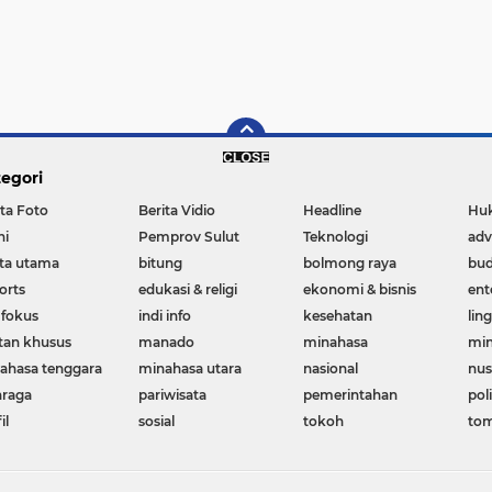
egori
ita Foto
Berita Vidio
Headline
Huk
ni
Pemprov Sulut
Teknologi
adv
ita utama
bitung
bolmong raya
bu
orts
edukasi & religi
ekonomi & bisnis
ent
 fokus
indi info
kesehatan
lin
utan khusus
manado
minahasa
min
ahasa tenggara
minahasa utara
nasional
nus
hraga
pariwisata
pemerintahan
poli
il
sosial
tokoh
to