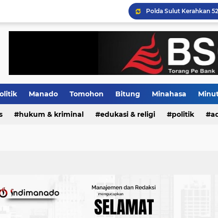
PLN Terus Mengupayakan
olitik
Manado
Tomohon
Bitung
Minahasa
Minu
s
Indeks
hukum & kriminal
edukasi & religi
politik
ad