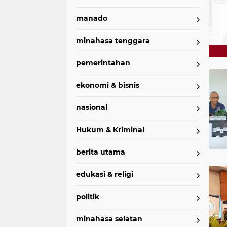
manado
minahasa tenggara
pemerintahan
Home
Currently Browsing: Frangky Takasihaeng
ekonomi & bisnis
nasional
Hukum & Kriminal
berita utama
edukasi & religi
politik
minahasa selatan