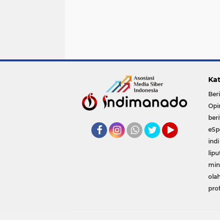
Kat
Ber
Opi
ber
eSp
indi
Facebook
Instagram
Whatsapp
Twitter
YouTube
lip
min
ola
prof