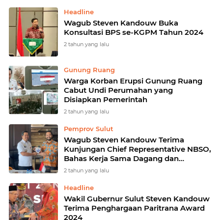
Headline
Wagub Steven Kandouw Buka
Konsultasi BPS se-KGPM Tahun 2024
2 tahun yang lalu
Gunung Ruang
Warga Korban Erupsi Gunung Ruang
Cabut Undi Perumahan yang
Disiapkan Pemerintah
2 tahun yang lalu
Pemprov Sulut
Wagub Steven Kandouw Terima
Kunjungan Chief Representative NBSO,
Bahas Kerja Sama Dagang dan
Investasi dengan Belanda
2 tahun yang lalu
Headline
Wakil Gubernur Sulut Steven Kandouw
Terima Penghargaan Paritrana Award
2024