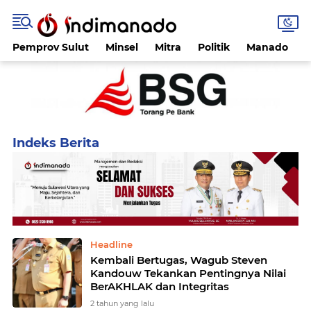
Pemprov Sulut
Minsel
Mitra
Politik
Manado
Home
Currently Browsing: Wagub Steven
Headline
Kembali Bertugas, Wagub Steven
Kandouw Tekankan Pentingnya Nilai
BerAKHLAK dan Integritas
2 tahun yang lalu