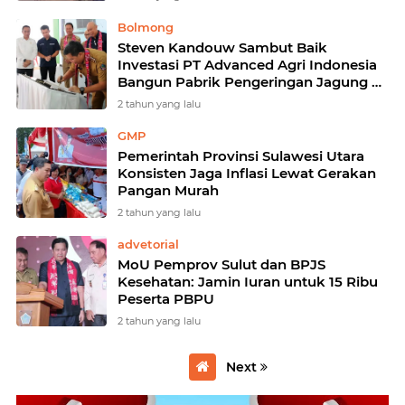
Bolmong
Steven Kandouw Sambut Baik
Investasi PT Advanced Agri Indonesia
Bangun Pabrik Pengeringan Jagung di
Bolmong
2 tahun yang lalu
GMP
Pemerintah Provinsi Sulawesi Utara
Konsisten Jaga Inflasi Lewat Gerakan
Pangan Murah
2 tahun yang lalu
advetorial
MoU Pemprov Sulut dan BPJS
Kesehatan: Jamin Iuran untuk 15 Ribu
Peserta PBPU
2 tahun yang lalu
Next