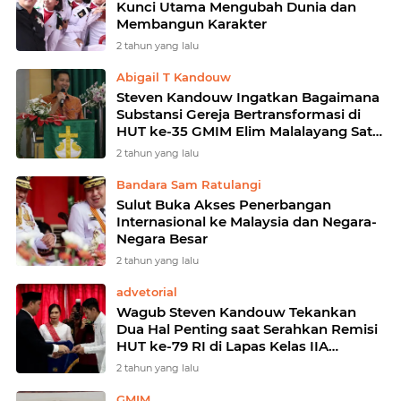
Kunci Utama Mengubah Dunia dan
Membangun Karakter
2 tahun yang lalu
Abigail T Kandouw
Steven Kandouw Ingatkan Bagaimana
Substansi Gereja Bertransformasi di
HUT ke-35 GMIM Elim Malalayang Satu
Barat
2 tahun yang lalu
Bandara Sam Ratulangi
Sulut Buka Akses Penerbangan
Internasional ke Malaysia dan Negara-
Negara Besar
2 tahun yang lalu
advetorial
Wagub Steven Kandouw Tekankan
Dua Hal Penting saat Serahkan Remisi
HUT ke-79 RI di Lapas Kelas IIA
Manado
2 tahun yang lalu
GMIM