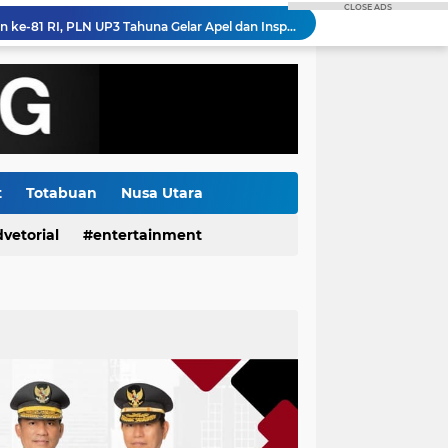
CLOSE ADS
Jelang Hari Kemerdekaan ke-81 RI, PLN UP3 Tahuna Gelar Apel dan Inspeksi Peralatan Guna Pastikan Keandalan Listrik Kepulauan Nusa Utara
 Pemulihan Pasokan Listrik di Pulau Bunaken
Semangat HUT RI ke-81, PLN Dorong Digitalisasi Pendidikan di SMP Negeri 1 Palu Lewat Program TJSL
Menjelang HUT RI ke-81: Bentangkan Kabel Laut 1,95 KMS, PLN Nyalakan Listrik Perdana di Pulau Dudepo dan Tuntaskan 100 Persen Rasio Desa Berlistrik Provinsi Gorontalo
Kolaborasi DKP Minsel, Rare, Suzuki Gelar Lomba Mancing dan Sosialisasi Kerjasama Tiga Kegiatan Utama
Gorontalo Tuntas Terang, PLN Nyalakan Listrik Perdana di Pulau Dudepo, Rasio Desa Berlistrik Provinsi Gorontalo Capai 100 Persen
Polda Sulut Luncurkan Face Recognition Terhubung Data KTP, Siap Uji Coba di TIFF Tomohon 2026
Gubernur Yulius Selvanus Hadiri Gelar Apel Tanggap Bencana di Polda Sulut
t
Totabuan
Nusa Utara
Kanwil Kemenkum Sulut Perkuat Komitmen Tingkatkan Pelayanan Publik melalui Forum PASTI Ada Solusi Episode 10
vetorial
entertainment
Polda Sulut Kerahkan 520 Personel Gabungan Amankan Agenda TIFF 2026 di Tomohon