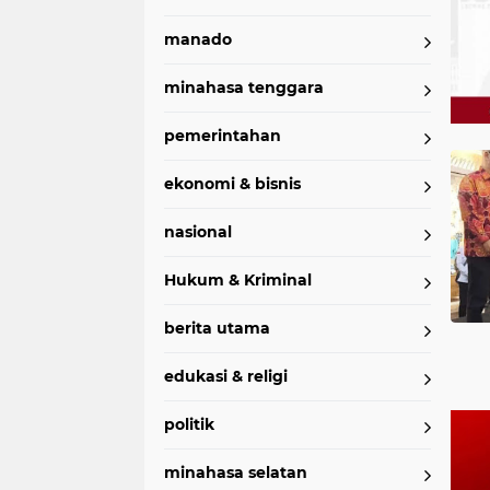
manado
minahasa tenggara
pemerintahan
Home
Currently Browsing: HKI
ekonomi & bisnis
nasional
Hukum & Kriminal
berita utama
edukasi & religi
politik
minahasa selatan