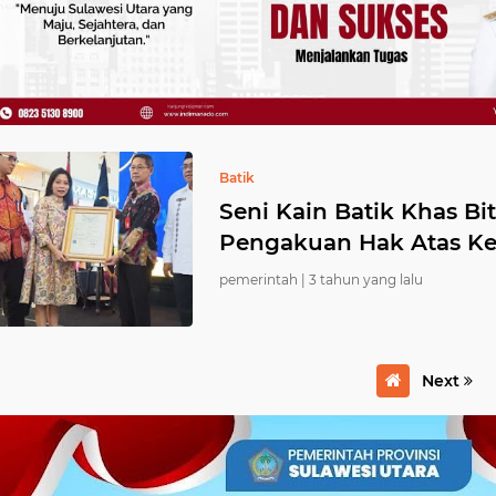
Batik
Seni Kain Batik Khas B
Pengakuan Hak Atas Kek
pemerintah |
3 tahun yang lalu
Next