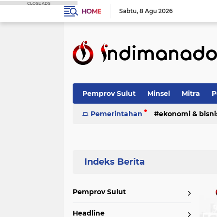
CLOSE ADS
HOME
Sabtu
8 Agu 2026
Pemprov Sulut
Minsel
Mitra
P
Nasional
Pemerintahan
Advetorial
ekonomi & bisni
Terpopuler
Pemprov Sulut
Headline