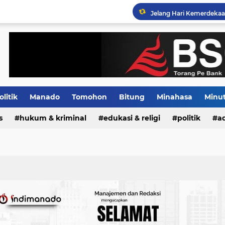
PLN Terus Mengupayakan
olitik
Manado
Tomohon
Bitung
Minahasa
Minu
s
Indeks
hukum & kriminal
edukasi & religi
politik
ad