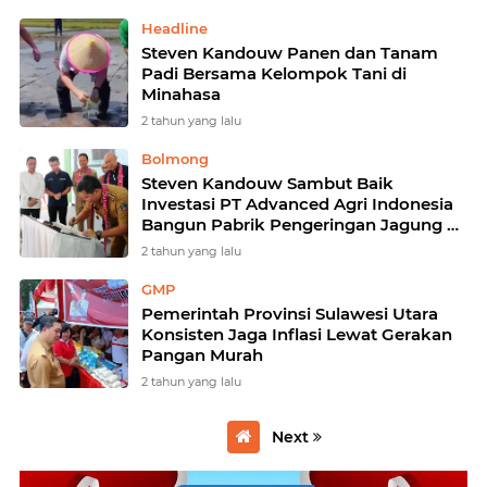
Headline
Steven Kandouw Panen dan Tanam
Padi Bersama Kelompok Tani di
Minahasa
2 tahun yang lalu
Bolmong
Steven Kandouw Sambut Baik
Investasi PT Advanced Agri Indonesia
Bangun Pabrik Pengeringan Jagung di
Bolmong
2 tahun yang lalu
GMP
Pemerintah Provinsi Sulawesi Utara
Konsisten Jaga Inflasi Lewat Gerakan
Pangan Murah
2 tahun yang lalu
Next