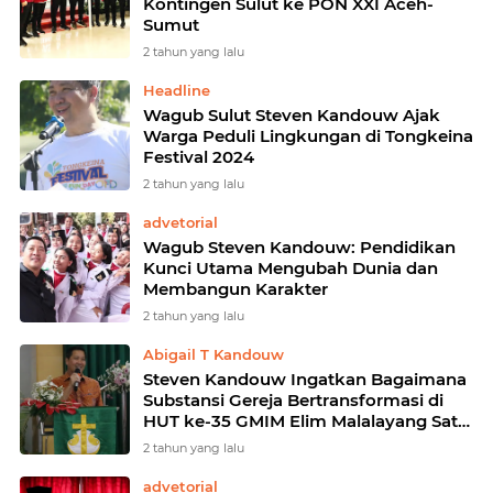
Kontingen Sulut ke PON XXI Aceh-
Sumut
2 tahun yang lalu
Headline
Wagub Sulut Steven Kandouw Ajak
Warga Peduli Lingkungan di Tongkeina
Festival 2024
2 tahun yang lalu
advetorial
Wagub Steven Kandouw: Pendidikan
Kunci Utama Mengubah Dunia dan
Membangun Karakter
2 tahun yang lalu
Abigail T Kandouw
Steven Kandouw Ingatkan Bagaimana
Substansi Gereja Bertransformasi di
HUT ke-35 GMIM Elim Malalayang Satu
Barat
2 tahun yang lalu
advetorial