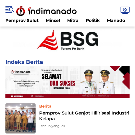
Pemprov Sulut
Minsel
Mitra
Politik
Manado
Home
Currently Browsing: Wagub Sulut
Berita
Pemprov Sulut Genjot Hilirisasi Industri
Kelapa
1 tahun yang lalu