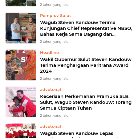
2 tahun yang lalu
Pemprov Sulut
Wagub Steven Kandouw Terima
Kunjungan Chief Representative NBSO,
Bahas Kerja Sama Dagang dan
Investasi dengan Belanda
2 tahun yang lalu
Headline
Wakil Gubernur Sulut Steven Kandouw
Terima Penghargaan Paritrana Award
2024
2 tahun yang lalu
advetorial
Keceriaan Perkemahan Pramuka SLB
Sulut, Wagub Steven Kandouw: Torang
Samua Ciptaan Tuhan
2 tahun yang lalu
advetorial
Wagub Steven Kandouw Lepas