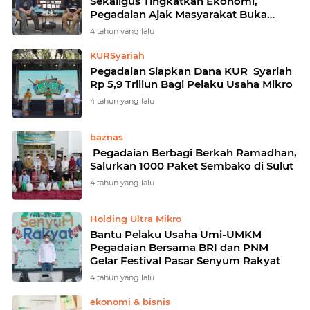
Sekaligus Tingkatkan Ekonomi,
Pegadaian Ajak Masyarakat Buka
Peluang Usaha Aquascape
4 tahun yang lalu
KURSyariah
Pegadaian Siapkan Dana KUR Syariah
Rp 5,9 Triliun Bagi Pelaku Usaha Mikro
4 tahun yang lalu
baznas
Pegadaian Berbagi Berkah Ramadhan,
Salurkan 1000 Paket Sembako di Sulut
4 tahun yang lalu
Holding Ultra Mikro
Bantu Pelaku Usaha Umi-UMKM
Pegadaian Bersama BRI dan PNM
Gelar Festival Pasar Senyum Rakyat
4 tahun yang lalu
ekonomi & bisnis