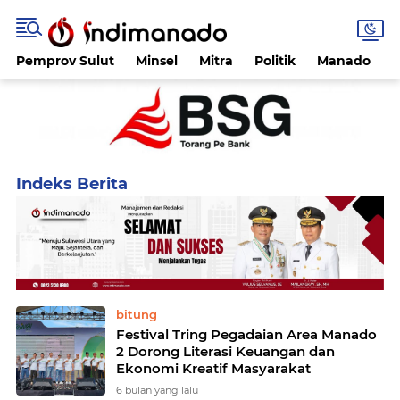
Pemprov Sulut
Minsel
Mitra
Politik
Manado
Home
Currently Browsing: Pegadaian
bitung
Festival Tring Pegadaian Area Manado
2 Dorong Literasi Keuangan dan
Ekonomi Kreatif Masyarakat
6 bulan yang lalu