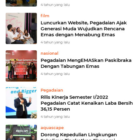
4 tahun yang lalu
film
Luncurkan Website, Pegadaian Ajak
Generasi Muda Wujudkan Rencana
Emas dengan Menabung Emas
4 tahun yang lalu
nasional
Pegadaian MengEMASkan Paskibraka
Dengan Tabungan Emas
4 tahun yang lalu
Pegadaian
Rilis Kinerja Semester I/2022
Pegadaian Catat Kenaikan Laba Bersih
36,15 Persen
4 tahun yang lalu
aquascape
Dorong Kepedulian Lingkungan