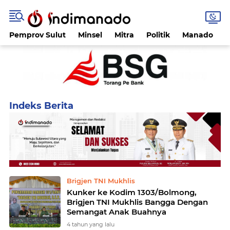
Pemprov Sulut
Minsel
Mitra
Politik
Manado
Home
Currently Browsing: Kodim 1303/BM
Brigjen TNI Mukhlis
Kunker ke Kodim 1303/Bolmong,
Brigjen TNI Mukhlis Bangga Dengan
Semangat Anak Buahnya
4 tahun yang lalu