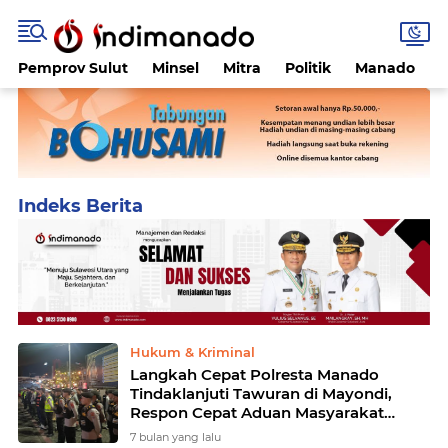
Pemprov Sulut
Minsel
Mitra
Politik
Manado
Home
Currently Browsing: Polsek Singkil
Hukum & Kriminal
Langkah Cepat Polresta Manado
Tindaklanjuti Tawuran di Mayondi,
Respon Cepat Aduan Masyarakat
Melalui Call Center 112
7 bulan yang lalu