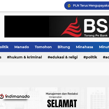
PLN Terus Mengupayakan
olitik
Manado
Tomohon
Bitung
Minahasa
Minu
s
Indeks
hukum & kriminal
edukasi & religi
politik
ad