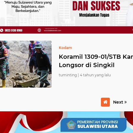
Kodam
Koramil 1309-01/STB Ka
Longsor di Singkil
tuminting |
4 tahun yang lalu
Next