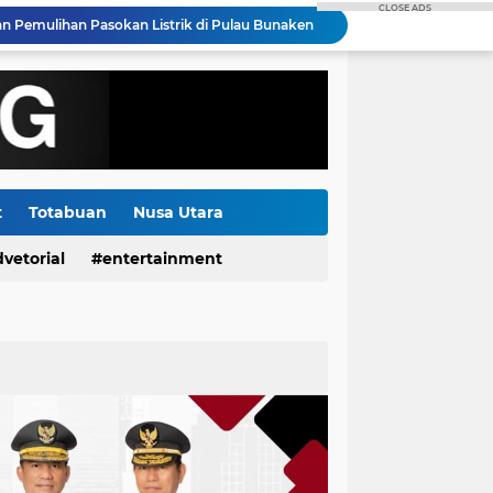
CLOSE ADS
 Pemulihan Pasokan Listrik di Pulau Bunaken
Semangat HUT RI ke-81, PLN Dorong Digitalisasi Pendidikan di SMP Negeri 1 Palu Lewat Program TJSL
Menjelang HUT RI ke-81: Bentangkan Kabel Laut 1,95 KMS, PLN Nyalakan Listrik Perdana di Pulau Dudepo dan Tuntaskan 100 Persen Rasio Desa Berlistrik Provinsi Gorontalo
Kolaborasi DKP Minsel, Rare, Suzuki Gelar Lomba Mancing dan Sosialisasi Kerjasama Tiga Kegiatan Utama
Gorontalo Tuntas Terang, PLN Nyalakan Listrik Perdana di Pulau Dudepo, Rasio Desa Berlistrik Provinsi Gorontalo Capai 100 Persen
Polda Sulut Luncurkan Face Recognition Terhubung Data KTP, Siap Uji Coba di TIFF Tomohon 2026
Gubernur Yulius Selvanus Hadiri Gelar Apel Tanggap Bencana di Polda Sulut
Kapolda Sulut Bantah Ada Cawe - cawe Dalam Pemeriksaan Petinggi GMIM, Semua Berdasarkan Laporan Masyarakat
t
Totabuan
Nusa Utara
Pemdes Kumelembuai Dua Salurkan BLT Dana Desa Tahap I 2026 kepada Tiga KPM
Jelang Hari Kemerdekaan ke-81 RI, PLN UP3 Tahuna Gelar Apel dan Inspeksi Peralatan Guna Pastikan Keandalan Listrik Kepulauan Nusa Utara
vetorial
entertainment