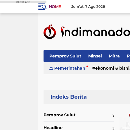
CLOSE ADS
HOME
Jum'at
7 Agu 2026
Pemprov Sulut
Minsel
Mitra
P
Nasional
Pemerintahan
Advetorial
ekonomi & bisni
Terpopuler
Pemprov Sulut
Headline