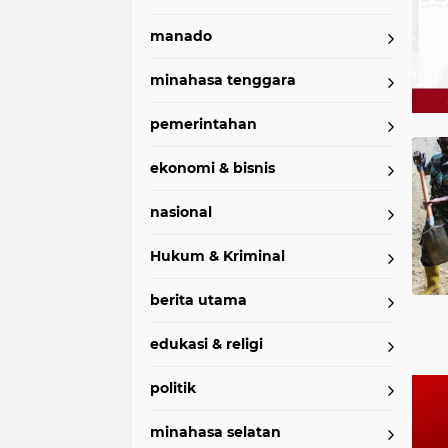
manado
minahasa tenggara
pemerintahan
Home
Currently Browsing: tuminting
ekonomi & bisnis
nasional
Hukum & Kriminal
berita utama
edukasi & religi
politik
minahasa selatan