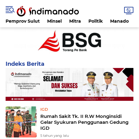
Pemprov Sulut
Minsel
Mitra
Politik
Manado
Home
Currently Browsing: IGD
IGD
Rumah Sakit Tk. II R.W Monginsidi
Gelar Syukuran Penggunaan Gedung
IGD
5 tahun yang lalu