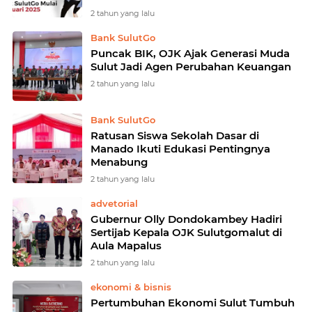
2 tahun yang lalu
Bank SulutGo
Puncak BIK, OJK Ajak Generasi Muda
Sulut Jadi Agen Perubahan Keuangan
2 tahun yang lalu
Bank SulutGo
Ratusan Siswa Sekolah Dasar di
Manado Ikuti Edukasi Pentingnya
Menabung
2 tahun yang lalu
advetorial
Gubernur Olly Dondokambey Hadiri
Sertijab Kepala OJK Sulutgomalut di
Aula Mapalus
2 tahun yang lalu
ekonomi & bisnis
Pertumbuhan Ekonomi Sulut Tumbuh