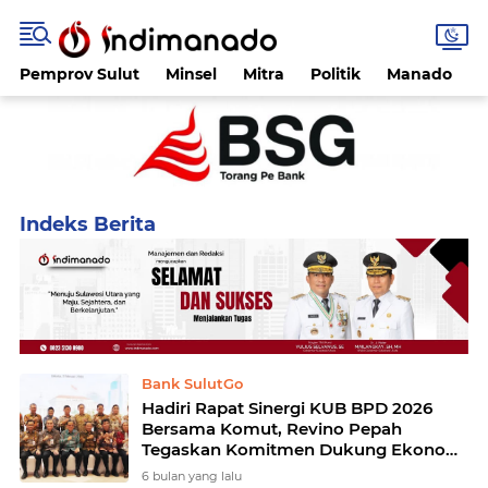
Pemprov Sulut
Minsel
Mitra
Politik
Manado
Home
Currently Browsing: OJK
Bank SulutGo
Hadiri Rapat Sinergi KUB BPD 2026
Bersama Komut, Revino Pepah
Tegaskan Komitmen Dukung Ekonomi
Daerah
6 bulan yang lalu