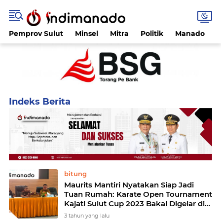
Pemprov Sulut
Minsel
Mitra
Politik
Manado
Home
Currently Browsing: Karate
bitung
Maurits Mantiri Nyatakan Siap Jadi
Tuan Rumah: Karate Open Tournament
Kajati Sulut Cup 2023 Bakal Digelar di
Bitung
3 tahun yang lalu