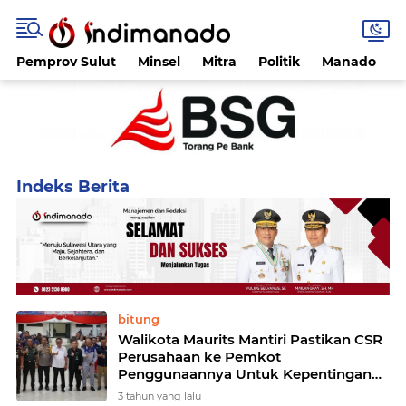
Pemprov Sulut
Minsel
Mitra
Politik
Manado
Home
Currently Browsing: csr
bitung
Walikota Maurits Mantiri Pastikan CSR
Perusahaan ke Pemkot
Penggunaannya Untuk Kepentingan
Masyarakat
3 tahun yang lalu