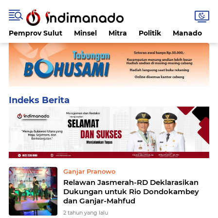
Pemprov Sulut
Minsel
Mitra
Politik
Manado
Home
Currently Browsing: Mahfud MD
Ganjar Pranowo
Relawan Jasmerah-RD Deklarasikan
Dukungan untuk Rio Dondokambey
dan Ganjar-Mahfud
2 tahun yang lalu