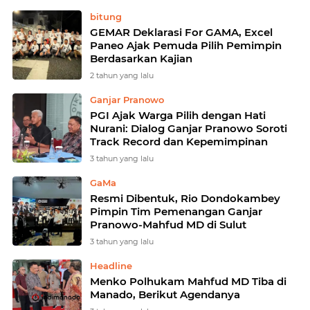
bitung
GEMAR Deklarasi For GAMA, Excel
Paneo Ajak Pemuda Pilih Pemimpin
Berdasarkan Kajian
2 tahun yang lalu
Ganjar Pranowo
PGI Ajak Warga Pilih dengan Hati
Nurani: Dialog Ganjar Pranowo Soroti
Track Record dan Kepemimpinan
3 tahun yang lalu
GaMa
Resmi Dibentuk, Rio Dondokambey
Pimpin Tim Pemenangan Ganjar
Pranowo-Mahfud MD di Sulut
3 tahun yang lalu
Headline
Menko Polhukam Mahfud MD Tiba di
Manado, Berikut Agendanya