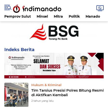
Pemprov Sulut
Minsel
Mitra
Politik
Manado
Home
Currently Browsing: Tim Tarsius
Hukum & Kriminal
Tim Tarsius Presisi Polres Bitung Resmi
di Aktifkan Kembali
2 tahun yang lalu