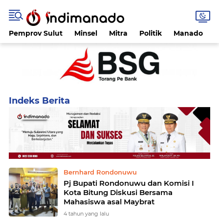
Pemprov Sulut
Minsel
Mitra
Politik
Manado
Home
Currently Browsing: Maybrat
Bernhard Rondonuwu
Pj Bupati Rondonuwu dan Komisi I
Kota Bitung Diskusi Bersama
Mahasiswa asal Maybrat
4 tahun yang lalu