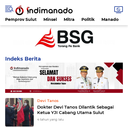
Pemprov Sulut
Minsel
Mitra
Politik
Manado
Home
Currently Browsing: Yayasan Jantung Indonesia
Devi Tanos
Dokter Devi Tanos Dilantik Sebagai
Ketua YJI Cabang Utama Sulut
4 tahun yang lalu