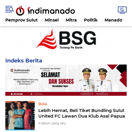
Pemprov Sulut
Minsel
Mitra
Politik
Manado
Home
Currently Browsing: Tiket
Bola
Lebih Hemat, Beli Tiket Bundling Sulut
United FC Lawan Dua Klub Asal Papua
4 tahun yang lalu