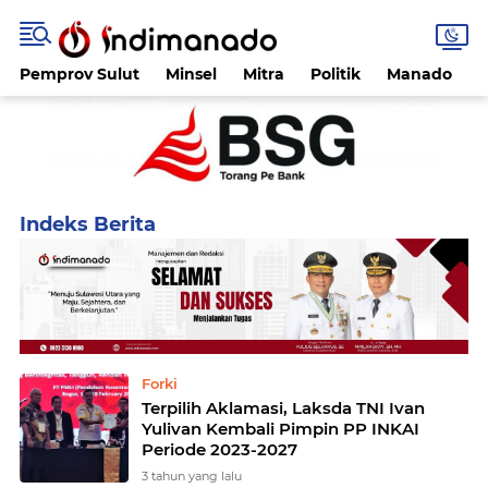
Pemprov Sulut
Minsel
Mitra
Politik
Manado
Home
Currently Browsing: Forki
Forki
Terpilih Aklamasi, Laksda TNI Ivan
Yulivan Kembali Pimpin PP INKAI
Periode 2023-2027
3 tahun yang lalu