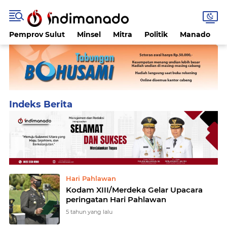
Pemprov Sulut
Minsel
Mitra
Politik
Manado
Home
Currently Browsing: Menteri Sosial
Hari Pahlawan
Kodam XIII/Merdeka Gelar Upacara
peringatan Hari Pahlawan
5 tahun yang lalu