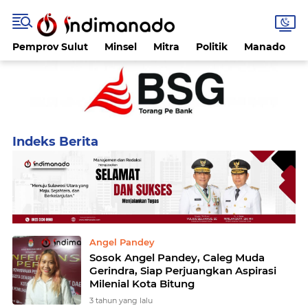
Pemprov Sulut
Minsel
Mitra
Politik
Manado
Home
Currently Browsing: Angel Pandey
Angel Pandey
Sosok Angel Pandey, Caleg Muda
Gerindra, Siap Perjuangkan Aspirasi
Milenial Kota Bitung
3 tahun yang lalu