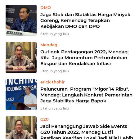
DMO
Jaga Stok dan Stabilitas Harga Minyak
Goreng, Kemendag Terapkan
Kebijakan DMO dan DPO
5 tahun yang lalu
Mendag
Outlook Perdagangan 2022, Mendag:
Kita Jaga Momentum Pertumbuhan
Ekspor dan Kendalikan Inflasi
5 tahun yang lalu
erick thohir
Peluncuran Program "Migor 14 Ribu",
Mendag: Langkah Konkret Pemerintah
Jaga Stabilitas Harga Bapok
5 tahun yang lalu
G20
Jadi Penanggung Jawab Side Events
G20 Tahun 2022, Mendag Lutfi
Pastikan Kearifan Lokal Jadi Nilai Lebih