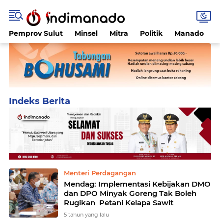
Pemprov Sulut
Minsel
Mitra
Politik
Manado
Home
Currently Browsing: Muhammad Lutfi
Menteri Perdagangan
Mendag: Implementasi Kebijakan DMO
dan DPO Minyak Goreng Tak Boleh
Rugikan Petani Kelapa Sawit
5 tahun yang lalu